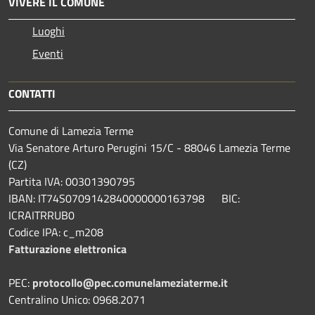
VIVERE IL COMUNE
Luoghi
Eventi
CONTATTI
Comune di Lamezia Terme
Via Senatore Arturo Perugini 15/C - 88046 Lamezia Terme
(CZ)
Partita IVA: 00301390795
IBAN: IT74S0709142840000000163798 BIC:
ICRAITRRUB0
Codice IPA: c_m208
Fatturazione elettronica
PEC:
protocollo@pec.comunelameziaterme.it
Centralino Unico: 0968.2071