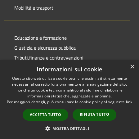
Mobilità e trasporti
Educazione e formazione
Giustizia e sicurezza pubblica
Tributi,finanze e contravvenzioni
×
Salute, benessere e assistenza
Informazioni sui cookie
Autorizzazioni
Questo sito web utilizza cookie tecnici e assimilati strettamente
necessari al corretto funzionamento e alla navigazione del sito,
nonché un cookie tecnico analitico al solo fine di elaborare
NOVITÀ
informazioni statistiche, aggregate e anonime.
Per maggiori dettagli, può consultare la cookie policy al seguente
link
Notizie
RIFIUTA TUTTO
ACCETTA TUTTO
Comunicati
Avvisi
MOSTRA DETTAGLI