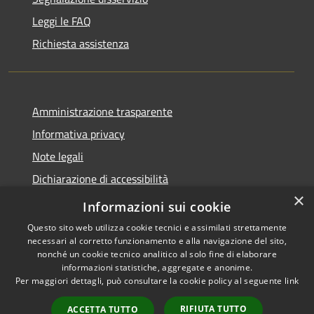
Leggi le FAQ
Richiesta assistenza
Amministrazione trasparente
Informativa privacy
Note legali
Dichiarazione di accessibilità
×
Feedback accessibilità
Informazioni sui cookie
Questo sito web utilizza cookie tecnici e assimilati strettamente
necessari al corretto funzionamento e alla navigazione del sito,
nonché un cookie tecnico analitico al solo fine di elaborare
informazioni statistiche, aggregate e anonime.
RSS
Copyright © 2026 • Città di
Per maggiori dettagli, può consultare la cookie policy al seguente
link
Accessibilità
Lamezia Terme • Powered by
Privacy
Municipium
Accesso
•
RIFIUTA TUTTO
ACCETTA TUTTO