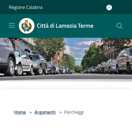
Salta al contenuto principale
Regione Calabria
Città di Lamezia Terme
Home
>
Argomenti
>
Parcheggi