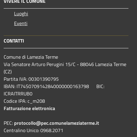
VIVERE IL COMUNE
Luoghi
Eventi
CONTATTI
Comune di Lamezia Terme
Via Senatore Arturo Perugini 15/C - 88046 Lamezia Terme
(CZ)
Partita IVA: 00301390795
IBAN: IT74S0709142840000000163798 BIC:
ICRAITRRUB0
Codice IPA: c_m208
Fatturazione elettronica
PEC:
protocollo@pec.comunelameziaterme.it
Centralino Unico: 0968.2071