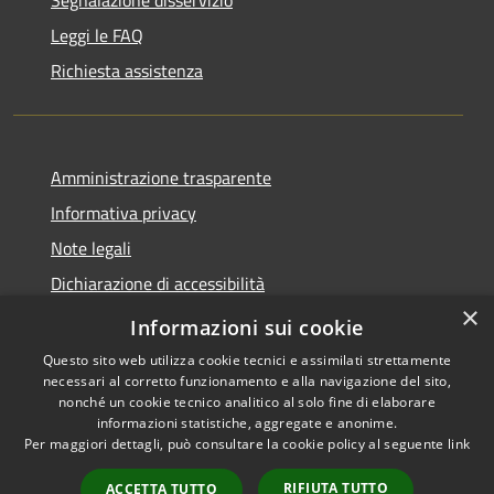
Leggi le FAQ
Richiesta assistenza
Amministrazione trasparente
Informativa privacy
Note legali
Dichiarazione di accessibilità
×
Feedback accessibilità
Informazioni sui cookie
Questo sito web utilizza cookie tecnici e assimilati strettamente
necessari al corretto funzionamento e alla navigazione del sito,
nonché un cookie tecnico analitico al solo fine di elaborare
informazioni statistiche, aggregate e anonime.
RSS
Copyright © 2026 • Città di
Per maggiori dettagli, può consultare la cookie policy al seguente
link
Accessibilità
Lamezia Terme • Powered by
Privacy
Municipium
Accesso
•
RIFIUTA TUTTO
ACCETTA TUTTO