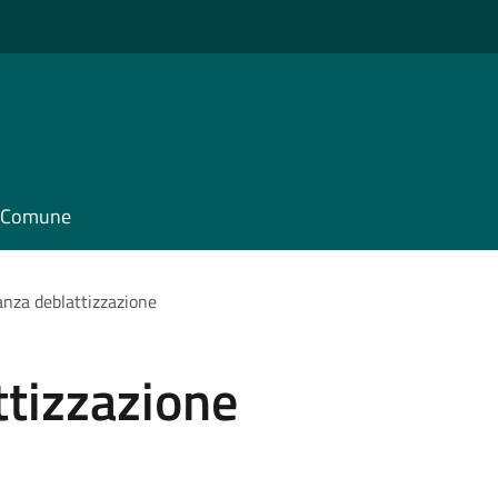
il Comune
nza deblattizzazione
ttizzazione