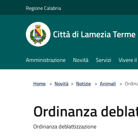
Salta al contenuto principale
Regione Calabria
Città di Lamezia Terme
Amministrazione
Novità
Servizi
Vivere 
Home
>
Novità
>
Notizie
>
Animali
>
Ordina
Ordinanza debla
Ordinanza deblattizzazione