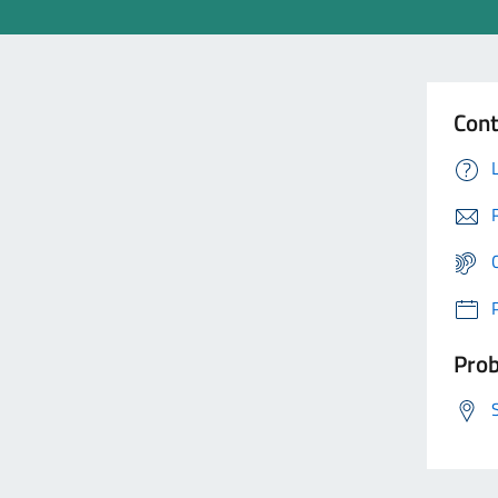
Cont
Prob