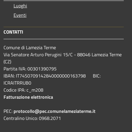
Luoghi
Eventi
CONTATTI
Comune di Lamezia Terme
Via Senatore Arturo Perugini 15/C - 88046 Lamezia Terme
(CZ)
Partita IVA: 00301390795
IBAN: IT74S0709142840000000163798 BIC:
ICRAITRRUB0
Codice IPA: c_m208
Fatturazione elettronica
PEC:
protocollo@pec.comunelameziaterme.it
Centralino Unico: 0968.2071