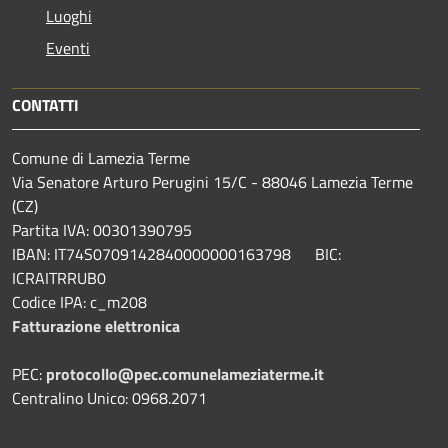
Luoghi
Eventi
CONTATTI
Comune di Lamezia Terme
Via Senatore Arturo Perugini 15/C - 88046 Lamezia Terme
(CZ)
Partita IVA: 00301390795
IBAN: IT74S0709142840000000163798 BIC:
ICRAITRRUB0
Codice IPA: c_m208
Fatturazione elettronica
PEC:
protocollo@pec.comunelameziaterme.it
Centralino Unico: 0968.2071