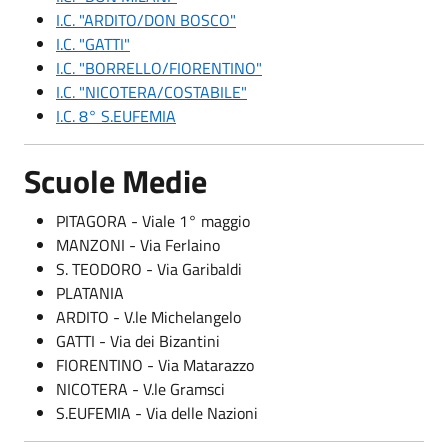
I.C. "ARDITO/DON BOSCO"
I.C. "GATTI"
I.C. "BORRELLO/FIORENTINO"
I.C. "NICOTERA/COSTABILE"
I.C. 8° S.EUFEMIA
Scuole Medie
PITAGORA - Viale 1° maggio
MANZONI - Via Ferlaino
S. TEODORO - Via Garibaldi
PLATANIA
ARDITO - V.le Michelangelo
GATTI - Via dei Bizantini
FIORENTINO - Via Matarazzo
NICOTERA - V.le Gramsci
S.EUFEMIA - Via delle Nazioni