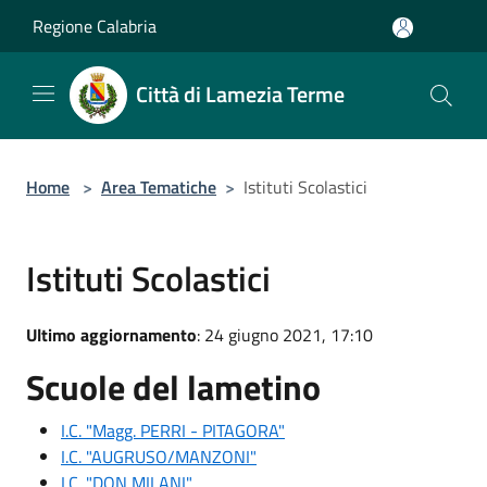
Salta al contenuto principale
Regione Calabria
Città di Lamezia Terme
Home
>
Area Tematiche
>
Istituti Scolastici
Istituti Scolastici
Ultimo aggiornamento
: 24 giugno 2021, 17:10
Scuole del lametino
I.C. "Magg. PERRI - PITAGORA"
I.C. "AUGRUSO/MANZONI"
I.C. "DON MILANI"