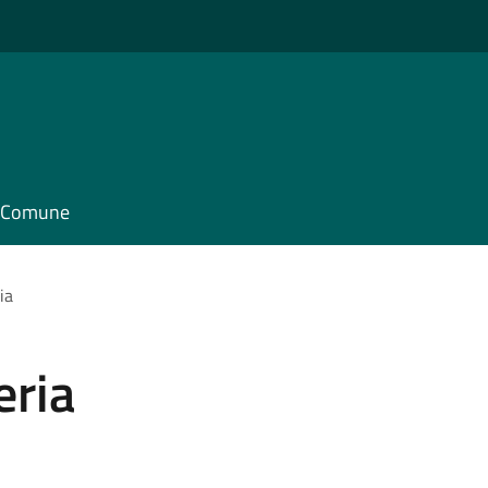
il Comune
ia
eria