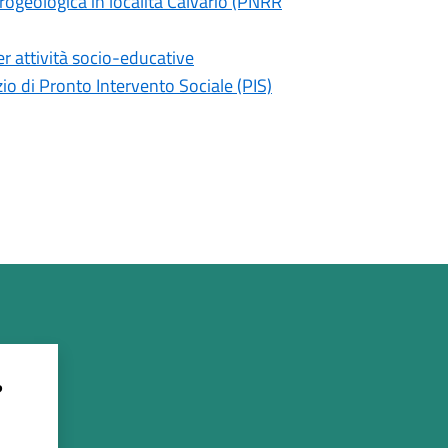
ogeologica in località Calvario (PNRR
er attività socio-educative
io di Pronto Intervento Sociale (PIS)
?