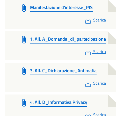
Manifestazione d'interesse_PIS
PDF
Scarica
1. All. A_Domanda_di_partecipazione
PDF
Scarica
3. All. C_Dichiarazione_Antimafia
PDF
Scarica
4. All. D_Informativa Privacy
PDF
Scarica