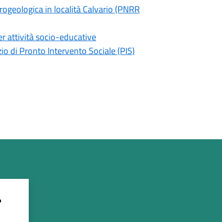
ogeologica in località Calvario (PNRR
er attività socio-educative
io di Pronto Intervento Sociale (PIS)
?