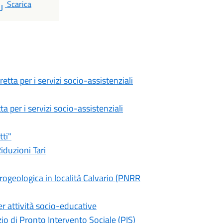
PDF
Scarica
retta per i servizi socio-assistenziali
a per i servizi socio-assistenziali
tti"
iduzioni Tari
ogeologica in località Calvario (PNRR
er attività socio-educative
io di Pronto Intervento Sociale (PIS)