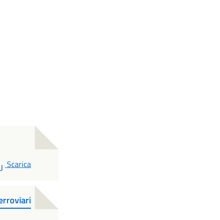
PDF
Scarica
erroviari