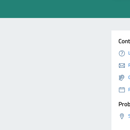
Cont
Prob