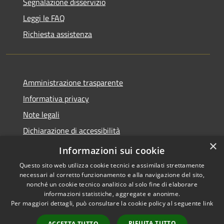
Segnalazione disservizio
Leggi le FAQ
Richiesta assistenza
Amministrazione trasparente
Informativa privacy
Note legali
Dichiarazione di accessibilità
×
Feedback accessibilità
Informazioni sui cookie
Questo sito web utilizza cookie tecnici e assimilati strettamente
necessari al corretto funzionamento e alla navigazione del sito,
nonché un cookie tecnico analitico al solo fine di elaborare
informazioni statistiche, aggregate e anonime.
RSS
Copyright © 2026 • Città di
Per maggiori dettagli, può consultare la cookie policy al seguente
link
Accessibilità
Lamezia Terme • Powered by
Privacy
Municipium
Accesso
•
RIFIUTA TUTTO
ACCETTA TUTTO