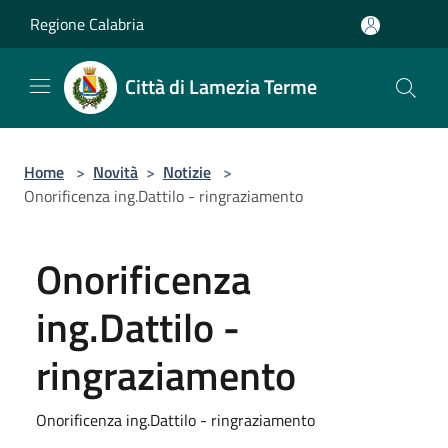
Salta al contenuto principale
Regione Calabria
Città di Lamezia Terme
Home
>
Novità
>
Notizie
>
Onorificenza ing.Dattilo - ringraziamento
Onorificenza
ing.Dattilo -
ringraziamento
Onorificenza ing.Dattilo - ringraziamento