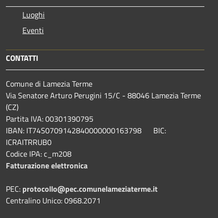
Luoghi
Eventi
CONTATTI
Comune di Lamezia Terme
Via Senatore Arturo Perugini 15/C - 88046 Lamezia Terme
(CZ)
Partita IVA: 00301390795
IBAN: IT74S0709142840000000163798 BIC:
ICRAITRRUB0
Codice IPA: c_m208
Fatturazione elettronica
PEC:
protocollo@pec.comunelameziaterme.it
Centralino Unico: 0968.2071