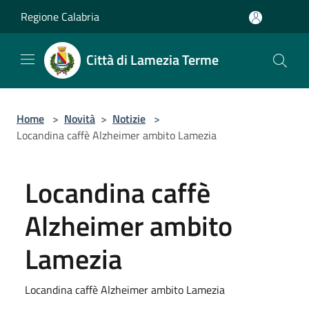
Salta al contenuto principale
Regione Calabria
Città di Lamezia Terme
Home
>
Novità
>
Notizie
>
Locandina caffè Alzheimer ambito Lamezia
Locandina caffè
Alzheimer ambito
Lamezia
Locandina caffè Alzheimer ambito Lamezia