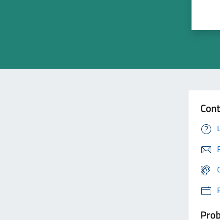
Cont
Prob