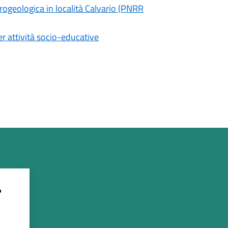
ogeologica in località Calvario (PNRR
er attività socio-educative
?