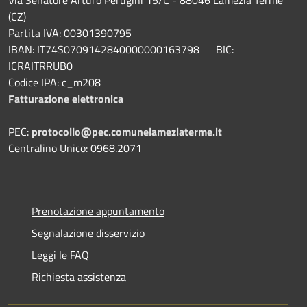
Via Senatore Arturo Perugini 15/C - 88046 Lamezia Terme
(CZ)
Partita IVA: 00301390795
IBAN: IT74S0709142840000000163798 BIC:
ICRAITRRUB0
Codice IPA: c_m208
Fatturazione elettronica
PEC:
protocollo@pec.comunelameziaterme.it
Centralino Unico: 0968.2071
Prenotazione appuntamento
Segnalazione disservizio
Leggi le FAQ
Richiesta assistenza