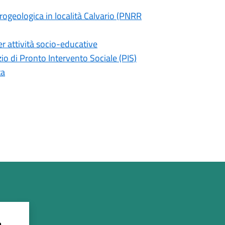
ogeologica in località Calvario (PNRR
er attività socio-educative
io di Pronto Intervento Sociale (PIS)
ta