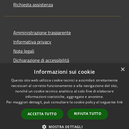
Richiesta assistenza
Amministrazione trasparente
Informativa privacy
Note legali
Dichiarazione di accessibilità
×
Feedback accessibilità
Informazioni sui cookie
Questo sito web utilizza cookie tecnici e assimilati strettamente
necessari al corretto funzionamento e alla navigazione del sito,
nonché un cookie tecnico analitico al solo fine di elaborare
informazioni statistiche, aggregate e anonime.
RSS
Copyright © 2026 • Città di
Per maggiori dettagli, può consultare la cookie policy al seguente
link
Accessibilità
Lamezia Terme • Powered by
Privacy
Municipium
Accesso
•
RIFIUTA TUTTO
ACCETTA TUTTO
Cookie
redazione
Mappa del sito
MOSTRA DETTAGLI