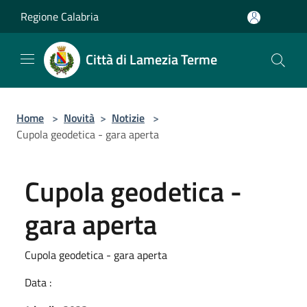
Salta al contenuto principale
Regione Calabria
Città di Lamezia Terme
Home
>
Novità
>
Notizie
>
Cupola geodetica - gara aperta
Cupola geodetica -
gara aperta
Cupola geodetica - gara aperta
Data :