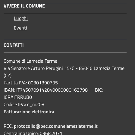
VIVERE IL COMUNE
Luoghi
Eventi
CONTATTI
Comune di Lamezia Terme
Via Senatore Arturo Perugini 15/C - 88046 Lamezia Terme
(CZ)
Partita IVA: 00301390795
IBAN: IT74S0709142840000000163798 BIC:
ICRAITRRUB0
Codice IPA: c_m208
Fatturazione elettronica
PEC:
protocollo@pec.comunelameziaterme.it
Centralino Unico: 0968.2071