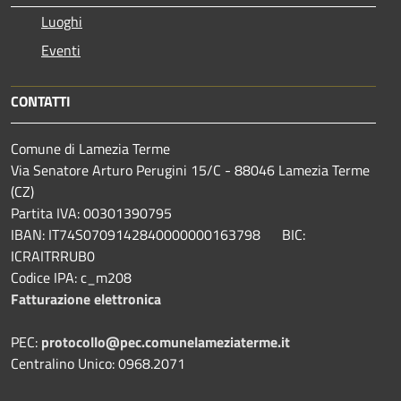
Luoghi
Eventi
CONTATTI
Comune di Lamezia Terme
Via Senatore Arturo Perugini 15/C - 88046 Lamezia Terme
(CZ)
Partita IVA: 00301390795
IBAN: IT74S0709142840000000163798 BIC:
ICRAITRRUB0
Codice IPA: c_m208
Fatturazione elettronica
PEC:
protocollo@pec.comunelameziaterme.it
Centralino Unico: 0968.2071