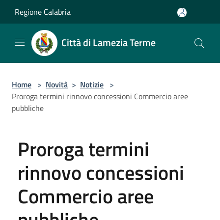
Salta al contenuto principale
Regione Calabria
Città di Lamezia Terme
Home
>
Novità
>
Notizie
>
Proroga termini rinnovo concessioni Commercio aree
pubbliche
Proroga termini
rinnovo concessioni
Commercio aree
pubbliche