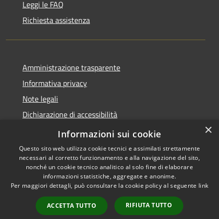
Leggi le FAQ
Richiesta assistenza
Amministrazione trasparente
Informativa privacy
Note legali
Dichiarazione di accessibilità
×
Feedback accessibilità
Informazioni sui cookie
Questo sito web utilizza cookie tecnici e assimilati strettamente
necessari al corretto funzionamento e alla navigazione del sito,
nonché un cookie tecnico analitico al solo fine di elaborare
informazioni statistiche, aggregate e anonime.
RSS
Copyright © 2026 • Città di
Per maggiori dettagli, può consultare la cookie policy al seguente
link
Accessibilità
Lamezia Terme • Powered by
Privacy
Municipium
Accesso
•
RIFIUTA TUTTO
ACCETTA TUTTO
Cookie
redazione