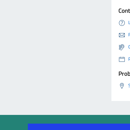
Cont
Prob