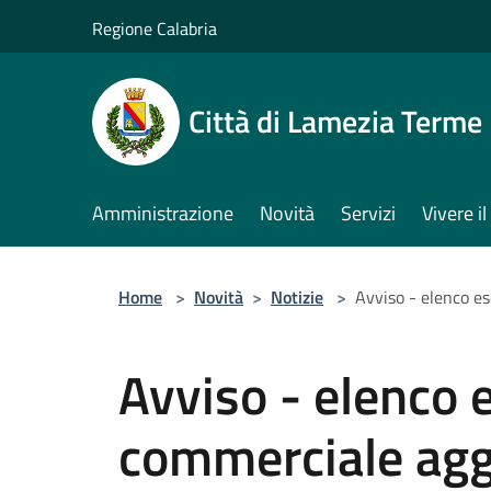
Salta al contenuto principale
Regione Calabria
Città di Lamezia Terme
Amministrazione
Novità
Servizi
Vivere 
Home
>
Novità
>
Notizie
>
Avviso - elenco e
Avviso - elenco e
commerciale agg