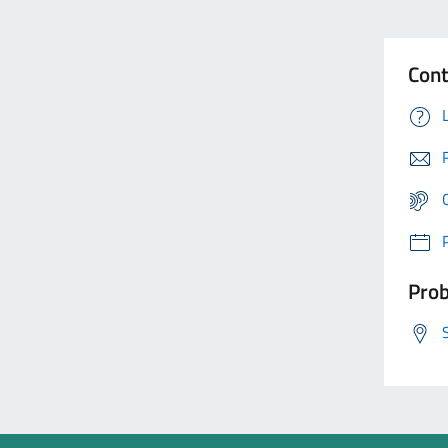
Cont
Prob