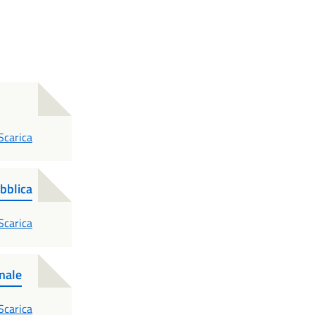
PDF
Scarica
bblica
PDF
Scarica
nale
PDF
Scarica