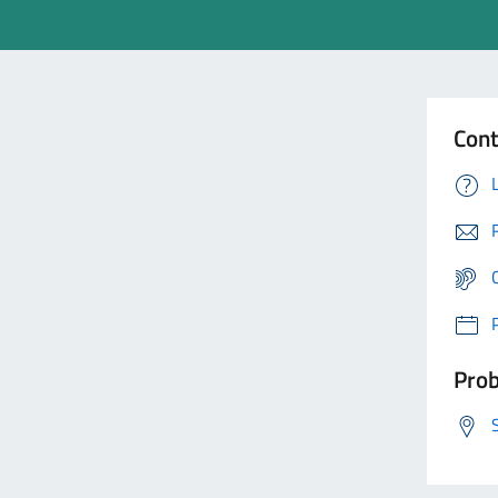
Cont
Prob