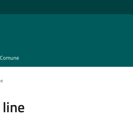
il Comune
ne
 line