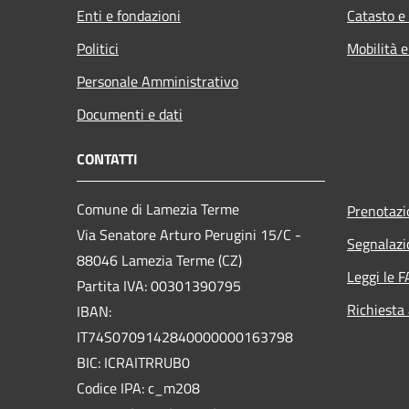
Enti e fondazioni
Catasto e
Politici
Mobilità e
Personale Amministrativo
Documenti e dati
CONTATTI
Comune di Lamezia Terme
Prenotaz
Via Senatore Arturo Perugini 15/C -
Segnalazi
88046 Lamezia Terme (CZ)
Leggi le 
Partita IVA: 00301390795
Richiesta
IBAN:
IT74S0709142840000000163798
BIC: ICRAITRRUB0
Codice IPA: c_m208