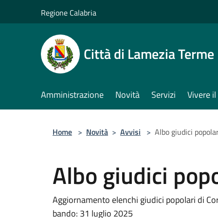
Salta al contenuto principale
Regione Calabria
Città di Lamezia Terme
Amministrazione
Novità
Servizi
Vivere 
Home
>
Novità
>
Avvisi
>
Albo giudici popolar
Albo giudici popo
Aggiornamento elenchi giudici popolari di Cor
bando: 31 luglio 2025