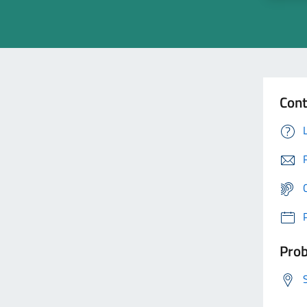
Cont
Prob