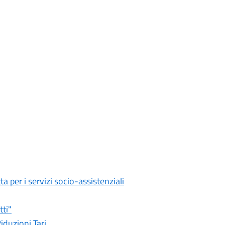
a per i servizi socio-assistenziali
tti"
iduzioni Tari