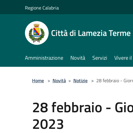
Salta al contenuto principale
Regione Calabria
Città di Lamezia Terme
Amministrazione
Novità
Servizi
Vivere 
Home
>
Novità
>
Notizie
>
28 febbraio - Gio
28 febbraio - Gi
2023