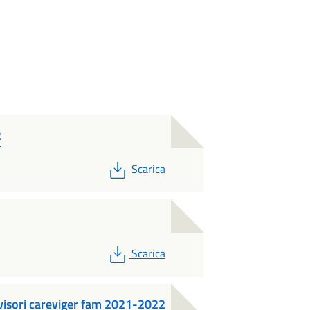
2
PDF
Scarica
PDF
Scarica
visori careviger fam 2021-2022