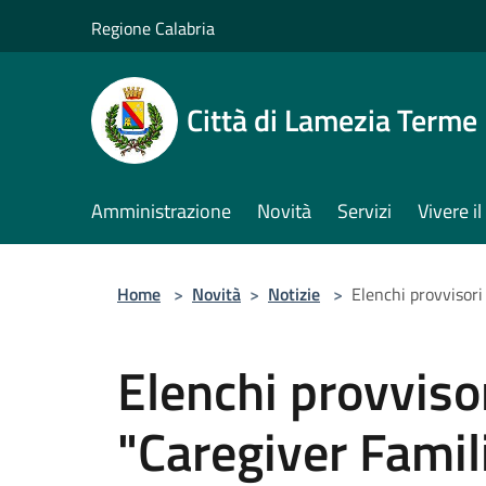
Salta al contenuto principale
Regione Calabria
Città di Lamezia Terme
Amministrazione
Novità
Servizi
Vivere 
Home
>
Novità
>
Notizie
>
Elenchi provvisori
Elenchi provvisor
"Caregiver Famil