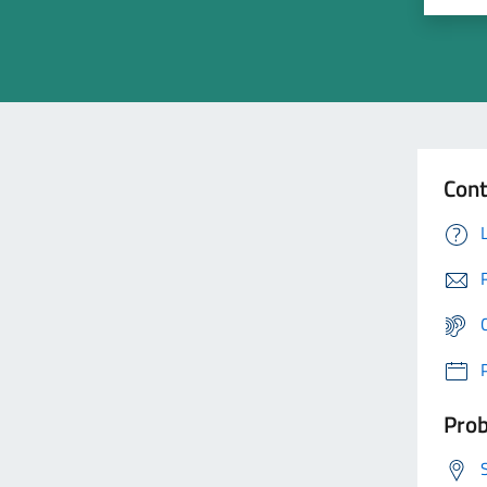
Cont
Prob