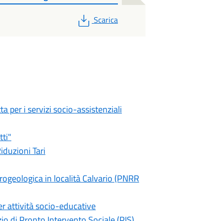
PDF
Scarica
a per i servizi socio-assistenziali
tti"
iduzioni Tari
ogeologica in località Calvario (PNRR
er attività socio-educative
io di Pronto Intervento Sociale (PIS)