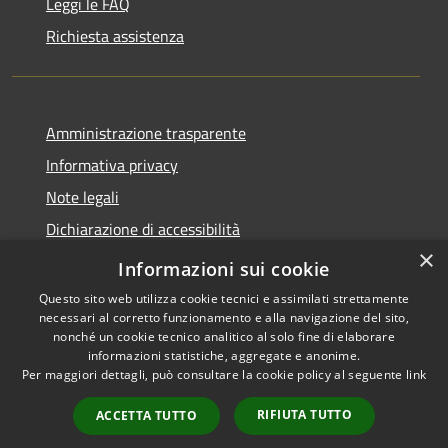
Leggi le FAQ
Richiesta assistenza
Amministrazione trasparente
Informativa privacy
Note legali
Dichiarazione di accessibilità
×
Feedback accessibilità
Informazioni sui cookie
Questo sito web utilizza cookie tecnici e assimilati strettamente
necessari al corretto funzionamento e alla navigazione del sito,
nonché un cookie tecnico analitico al solo fine di elaborare
informazioni statistiche, aggregate e anonime.
RSS
Copyright © 2026 • Città di
Per maggiori dettagli, può consultare la cookie policy al seguente
link
Accessibilità
Lamezia Terme • Powered by
Privacy
Municipium
Accesso
•
RIFIUTA TUTTO
ACCETTA TUTTO
Cookie
redazione