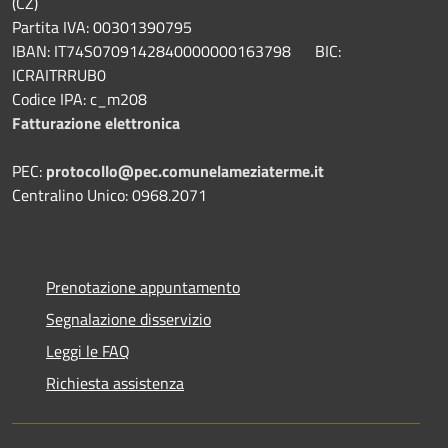
(CZ)
Partita IVA: 00301390795
IBAN: IT74S0709142840000000163798 BIC:
ICRAITRRUB0
Codice IPA: c_m208
Fatturazione elettronica
PEC:
protocollo@pec.comunelameziaterme.it
Centralino Unico: 0968.2071
Prenotazione appuntamento
Segnalazione disservizio
Leggi le FAQ
Richiesta assistenza