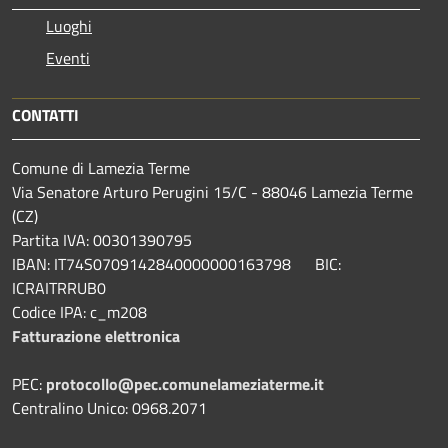
Luoghi
Eventi
CONTATTI
Comune di Lamezia Terme
Via Senatore Arturo Perugini 15/C - 88046 Lamezia Terme
(CZ)
Partita IVA: 00301390795
IBAN: IT74S0709142840000000163798 BIC:
ICRAITRRUB0
Codice IPA: c_m208
Fatturazione elettronica
PEC:
protocollo@pec.comunelameziaterme.it
Centralino Unico: 0968.2071