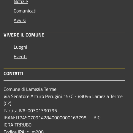
Notizie
Comunicati
Avvisi
VIVERE IL COMUNE
Luoghi
Eventi
CONTATTI
Comune di Lamezia Terme
Via Senatore Arturo Perugini 15/C - 88046 Lamezia Terme
(CZ)
Partita IVA: 00301390795
IBAN: IT74S0709142840000000163798 BIC:
ICRAITRRUB0
Codice IPA: c_m208