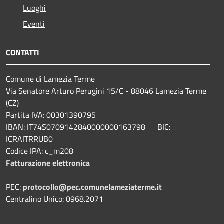
Luoghi
Eventi
CONTATTI
Comune di Lamezia Terme
Via Senatore Arturo Perugini 15/C - 88046 Lamezia Terme
(CZ)
Partita IVA: 00301390795
IBAN: IT74S0709142840000000163798 BIC:
ICRAITRRUB0
Codice IPA: c_m208
Fatturazione elettronica
PEC:
protocollo@pec.comunelameziaterme.it
Centralino Unico: 0968.2071