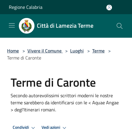
Salta al contenuto principale
Regione Calabria
Città di Lamezia Terme
Home
>
Vivere il Comune
>
Luoghi
>
Terme
>
Terme di Caronte
Terme di Caronte
Secondo autorevolissimi scrittori moderni le nostre
terme sarebbero da identificarsi con le < Aquae Angae
> degl'Itinerari romani.
Condividi
Vedi azioni