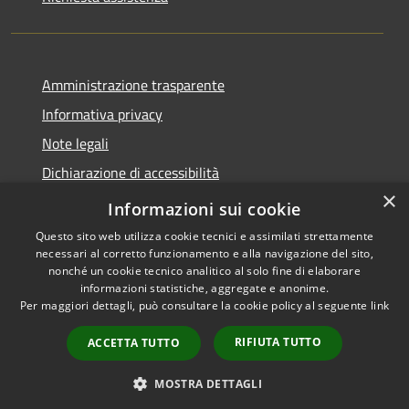
Amministrazione trasparente
Informativa privacy
Note legali
Dichiarazione di accessibilità
×
Feedback accessibilità
Informazioni sui cookie
Questo sito web utilizza cookie tecnici e assimilati strettamente
necessari al corretto funzionamento e alla navigazione del sito,
nonché un cookie tecnico analitico al solo fine di elaborare
informazioni statistiche, aggregate e anonime.
RSS
Copyright © 2026 • Città di
Per maggiori dettagli, può consultare la cookie policy al seguente
link
Accessibilità
Lamezia Terme • Powered by
Privacy
Municipium
Accesso
•
RIFIUTA TUTTO
ACCETTA TUTTO
Cookie
redazione
Mappa del sito
MOSTRA DETTAGLI