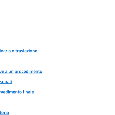
naria o traslazione
tive a un procedimento
rsonali
ovvedimento finale
toria