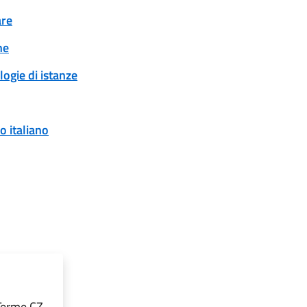
are
ne
logie di istanze
o italiano
Terme CZ,