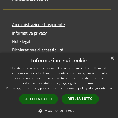
Amministrazione trasparente
Informativa privacy
Note legali
Dichiarazione di accessibilità
×
Feedback accessibilità
Informazioni sui cookie
Questo sito web utilizza cookie tecnici e assimilati strettamente
necessari al corretto funzionamento e alla navigazione del sito,
nonché un cookie tecnico analitico al solo fine di elaborare
informazioni statistiche, aggregate e anonime.
RSS
Copyright © 2026 • Città di
Per maggiori dettagli, può consultare la cookie policy al seguente
link
Accessibilità
Lamezia Terme • Powered by
Privacy
Municipium
Accesso
•
RIFIUTA TUTTO
ACCETTA TUTTO
Cookie
redazione
Mappa del sito
MOSTRA DETTAGLI