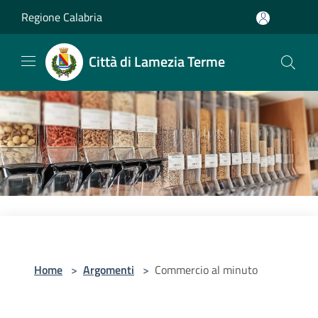
Salta al contenuto principale
Regione Calabria
Città di Lamezia Terme
Home
>
Argomenti
>
Commercio al minuto