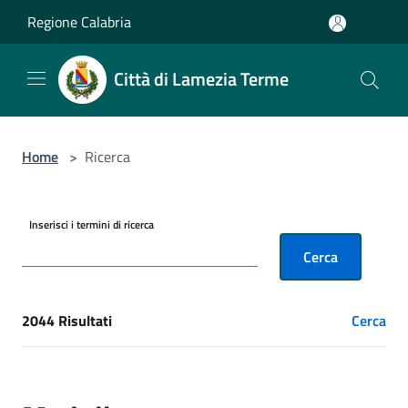
Salta al contenuto principale
Regione Calabria
Città di Lamezia Terme
Home
>
Ricerca
Inserisci i termini di ricerca
Cerca
2044 Risultati
Cerca
[results] Risultati