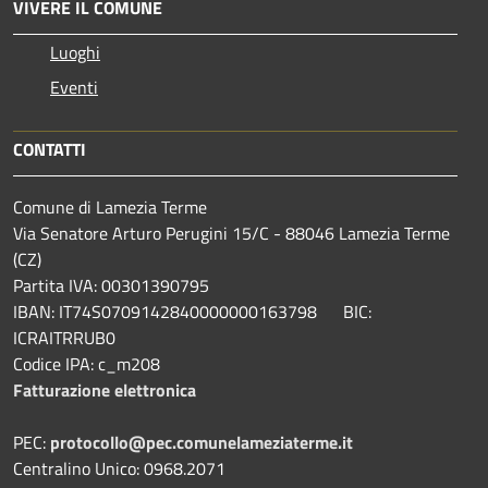
VIVERE IL COMUNE
Luoghi
Eventi
CONTATTI
Comune di Lamezia Terme
Via Senatore Arturo Perugini 15/C - 88046 Lamezia Terme
(CZ)
Partita IVA: 00301390795
IBAN: IT74S0709142840000000163798 BIC:
ICRAITRRUB0
Codice IPA: c_m208
Fatturazione elettronica
PEC:
protocollo@pec.comunelameziaterme.it
Centralino Unico: 0968.2071