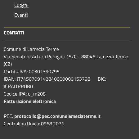
Luoghi
Eventi
CONTATTI
Comune di Lamezia Terme
Via Senatore Arturo Perugini 15/C - 88046 Lamezia Terme
(CZ)
Partita IVA: 00301390795
IBAN: IT74S0709142840000000163798 BIC:
ICRAITRRUB0
Codice IPA: c_m208
Fatturazione elettronica
PEC:
protocollo@pec.comunelameziaterme.it
Centralino Unico: 0968.2071