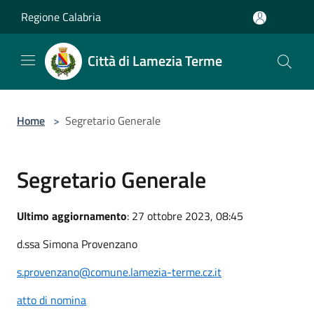
Salta al contenuto principale
Regione Calabria
Città di Lamezia Terme
Home
>
Segretario Generale
Segretario Generale
Ultimo aggiornamento
: 27 ottobre 2023, 08:45
d.ssa Simona Provenzano
s.provenzano@comune.lamezia-terme.cz.it
atto di nomina