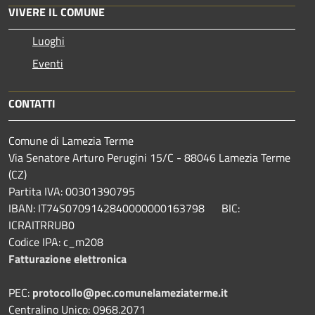
VIVERE IL COMUNE
Luoghi
Eventi
CONTATTI
Comune di Lamezia Terme
Via Senatore Arturo Perugini 15/C - 88046 Lamezia Terme
(CZ)
Partita IVA: 00301390795
IBAN: IT74S0709142840000000163798 BIC:
ICRAITRRUB0
Codice IPA: c_m208
Fatturazione elettronica
PEC:
protocollo@pec.comunelameziaterme.it
Centralino Unico: 0968.2071