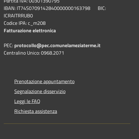
Partita IVA: 00301390795
IBAN: IT74S0709142840000000163798 BIC:
ICRAITRRUB0
Codice IPA: c_m208
Fatturazione elettronica
PEC:
protocollo@pec.comunelameziaterme.it
Centralino Unico: 0968.2071
Prenotazione appuntamento
Segnalazione disservizio
Leggi le FAQ
Richiesta assistenza