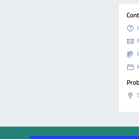
Cont
Prob