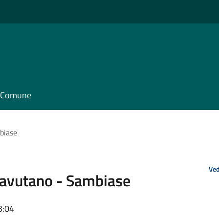
il Comune
biase
Ved
Savutano - Sambiase
3:04