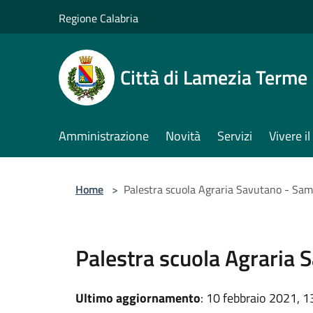
Salta al contenuto principale
Regione Calabria
Città di Lamezia Terme
Amministrazione
Novità
Servizi
Vivere 
Home
>
Palestra scuola Agraria Savutano - Sam
Palestra scuola Agraria 
Ultimo aggiornamento
: 10 febbraio 2021, 1