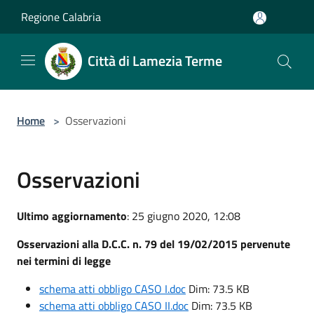
Salta al contenuto principale
Regione Calabria
Città di Lamezia Terme
Home
>
Osservazioni
Osservazioni
Ultimo aggiornamento
: 25 giugno 2020, 12:08
Osservazioni alla D.C.C. n. 79 del 19/02/2015 pervenute
nei termini di legge
schema atti obbligo CASO I.doc
Dim: 73.5 KB
schema atti obbligo CASO II.doc
Dim: 73.5 KB