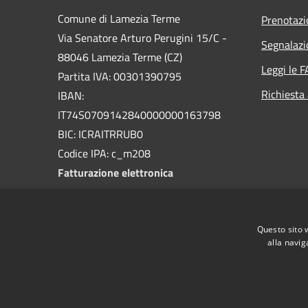
Comune di Lamezia Terme
Prenotaz
Via Senatore Arturo Perugini 15/C -
Segnalazi
88046 Lamezia Terme (CZ)
Leggi le 
Partita IVA: 00301390795
Richiesta
IBAN:
IT74S0709142840000000163798
BIC: ICRAITRRUB0
Codice IPA: c_m208
Fatturazione elettronica
PEC:
protocollo@pec.comunelameziaterme.it
Questo sito 
Centralino Unico: 0968.2071
alla navig