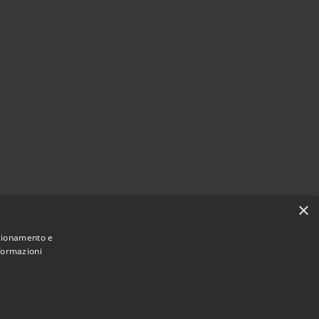
×
nzionamento e
nformazioni