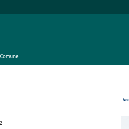
il Comune
Ved
12