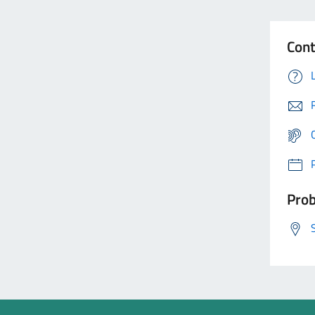
Cont
Prob