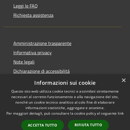
Leggi le FAQ
Richiesta assistenza
Amministrazione trasparente
Informativa privacy
Note legali
Dichiarazione di accessibilità
×
Feedback accessibilità
Informazioni sui cookie
Questo sito web utilizza cookie tecnici e assimilati strettamente
necessari al corretto funzionamento e alla navigazione del sito,
nonché un cookie tecnico analitico al solo fine di elaborare
informazioni statistiche, aggregate e anonime.
RSS
Copyright © 2026 • Città di
Per maggiori dettagli, può consultare la cookie policy al seguente
link
Accessibilità
Lamezia Terme • Powered by
Privacy
Municipium
Accesso
•
RIFIUTA TUTTO
ACCETTA TUTTO