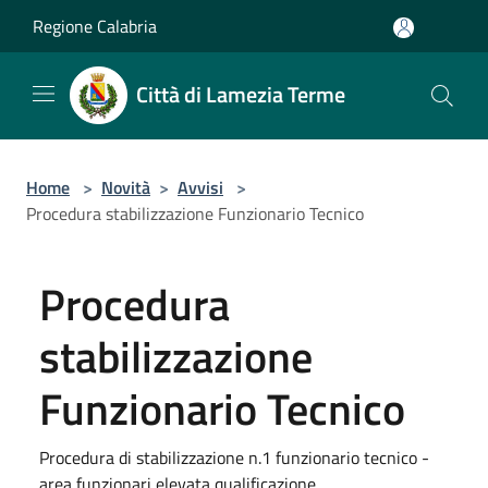
Salta al contenuto principale
Regione Calabria
Città di Lamezia Terme
Home
>
Novità
>
Avvisi
>
Procedura stabilizzazione Funzionario Tecnico
Procedura
stabilizzazione
Funzionario Tecnico
Procedura di stabilizzazione n.1 funzionario tecnico -
area funzionari elevata qualificazione